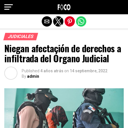
Salir de la versión móvil
JUDICIALES
Niegan afectación de derechos a
infiltrada del Órgano Judicial
Published
4 años atrás
on
14 septiembre, 2022
By
admin