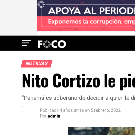
NOTICIAS
Nito Cortizo le p
“Panamá es soberano de decidir a quien le dic
Publicado
4 años atrás
en
5 febrero, 2022
Por
admin