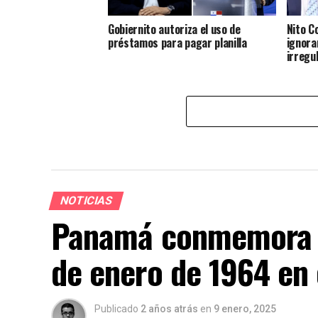
Gobiernito autoriza el uso de
Nito C
préstamos para pagar planilla
ignora
irregul
NOTICIAS
Panamá conmemora la
de enero de 1964 en
Publicado
2 años atrás
en
9 enero, 2025