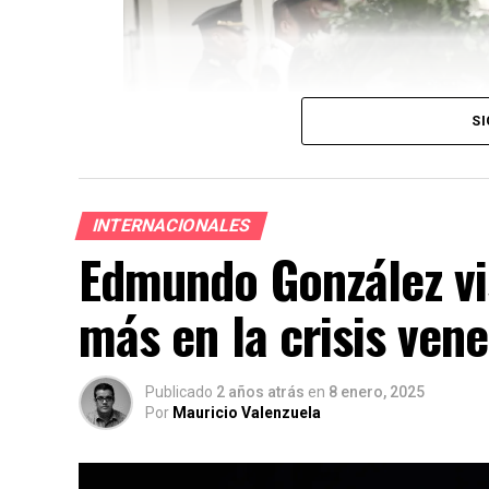
SI
INTERNACIONALES
Edmundo González vi
más en la crisis ven
Publicado
2 años atrás
en
8 enero, 2025
Por
Mauricio Valenzuela
El presidente
José Raúl Mulino
, acompañ