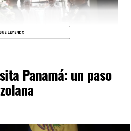
GUE LEYENDO
sita Panamá: un paso
ezolana
ado de miembros de su gabinete, encabezó el acto