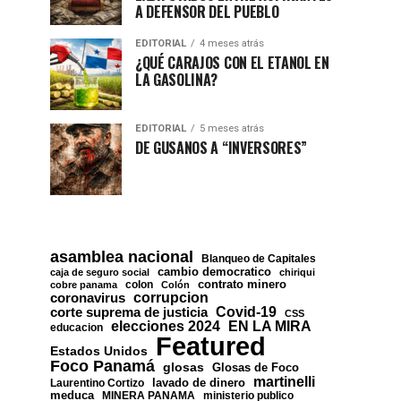
A DEFENSOR DEL PUEBLO
EDITORIAL
4 meses atrás
¿QUÉ CARAJOS CON EL ETANOL EN
LA GASOLINA?
EDITORIAL
5 meses atrás
DE GUSANOS A “INVERSORES”
asamblea nacional
Blanqueo de Capitales
cambio democratico
caja de seguro social
chiriqui
contrato minero
colon
cobre panama
Colón
corrupcion
coronavirus
Covid-19
corte suprema de justicia
CSS
EN LA MIRA
elecciones 2024
educacion
Featured
Estados Unidos
Foco Panamá
glosas
Glosas de Foco
martinelli
lavado de dinero
Laurentino Cortizo
meduca
MINERA PANAMA
ministerio publico