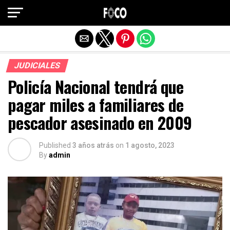
Salir de la versión móvil
JUDICIALES
Policía Nacional tendrá que
pagar miles a familiares de
pescador asesinado en 2009
Published
3 años atrás
on
1 agosto, 2023
By
admin