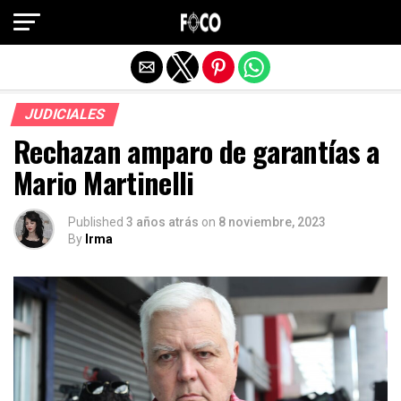
Salir de la versión móvil
JUDICIALES
Rechazan amparo de garantías a
Mario Martinelli
Published
3 años atrás
on
8 noviembre, 2023
By
Irma