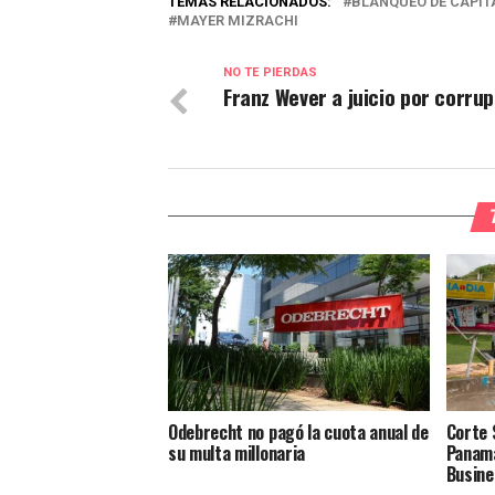
TEMAS RELACIONADOS:
BLANQUEO DE CAPIT
MAYER MIZRACHI
NO TE PIERDAS
Franz Wever a juicio por corru
Odebrecht no pagó la cuota anual de
Corte 
su multa millonaria
Panamá
Busine