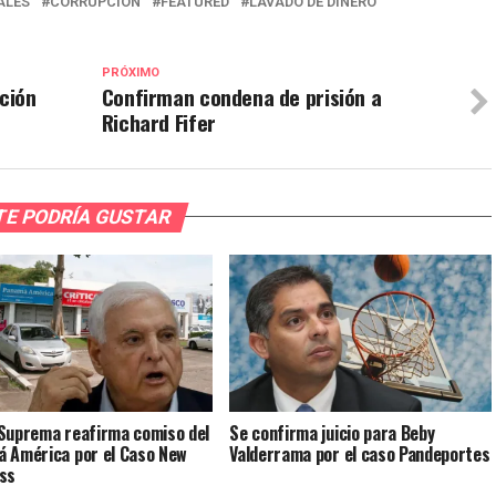
ALES
CORRUPCION
FEATURED
LAVADO DE DINERO
PRÓXIMO
pción
Confirman condena de prisión a
Richard Fifer
TE PODRÍA GUSTAR
Suprema reafirma comiso del
Se confirma juicio para Beby
 América por el Caso New
Valderrama por el caso Pandeportes
ss