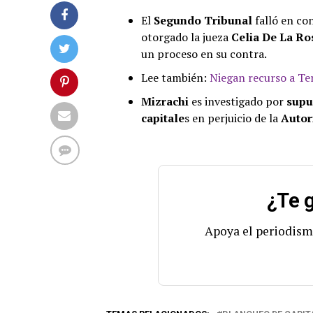
El
Segundo Tribunal
falló en co
otorgado la jueza
Celia De La Ro
un proceso en su contra.
Lee también:
Niegan recurso a Ter
Mizrachi
es investigado por
supu
capitale
s en perjuicio de la
Autor
¿Te g
Apoya el periodism