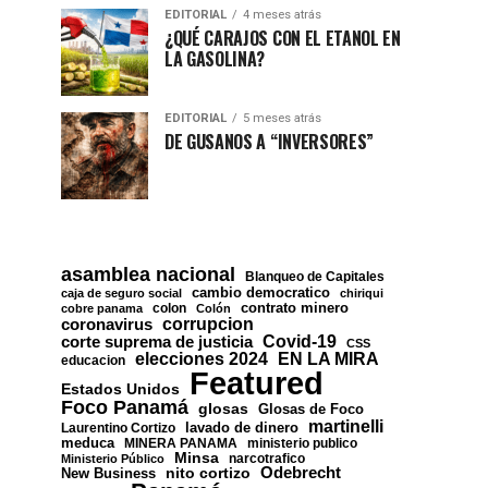
EDITORIAL
4 meses atrás
¿QUÉ CARAJOS CON EL ETANOL EN
LA GASOLINA?
EDITORIAL
5 meses atrás
DE GUSANOS A “INVERSORES”
asamblea nacional
Blanqueo de Capitales
cambio democratico
caja de seguro social
chiriqui
contrato minero
colon
cobre panama
Colón
corrupcion
coronavirus
Covid-19
corte suprema de justicia
CSS
EN LA MIRA
elecciones 2024
educacion
Featured
Estados Unidos
Foco Panamá
glosas
Glosas de Foco
martinelli
lavado de dinero
Laurentino Cortizo
meduca
MINERA PANAMA
ministerio publico
Minsa
narcotrafico
Ministerio Público
nito cortizo
Odebrecht
New Business