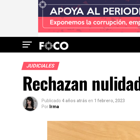
JUDICIALES
Rechazan nulidad
Publicado
4 años atrás
en
1 febrero, 2023
Por
Irma