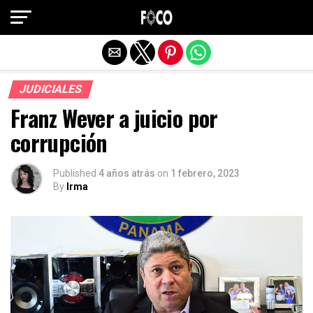
Salir de la versión móvil
JUDICIALES
Franz Wever a juicio por
corrupción
Published
4 años atrás
on
1 febrero, 2023
By
Irma