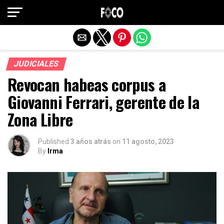
Salir de la versión móvil
JUDICIALES
Revocan habeas corpus a
Giovanni Ferrari, gerente de la
Zona Libre
Published
3 años atrás
on
11 agosto, 2023
By
Irma