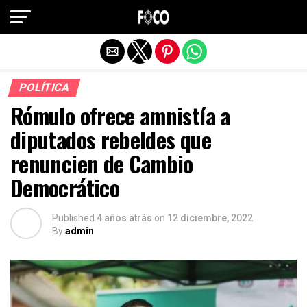
Salir de la versión móvil
POLÍTICA
Rómulo ofrece amnistía a
diputados rebeldes que
renuncien de Cambio
Democrático
Published
4 años atrás
on
12 diciembre, 2022
By
admin