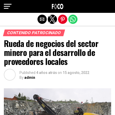
Salir de la versión móvil
CONTENIDO PATROCINADO
Rueda de negocios del sector
minero para el
desarrollo de
proveedores locales
Published
4 años atrás
on
15 agosto, 2022
By
admin