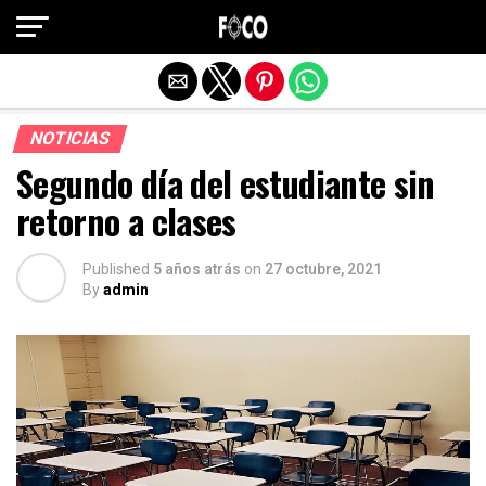
Salir de la versión móvil
NOTICIAS
Segundo día del estudiante sin
retorno a clases
Published
5 años atrás
on
27 octubre, 2021
By
admin