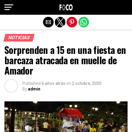
Salir de la versión móvil
NOTICIAS
Sorprenden a 15 en una fiesta en
barcaza atracada en muelle de
Amador
Published
6 años atrás
on
2 octubre, 2020
By
admin