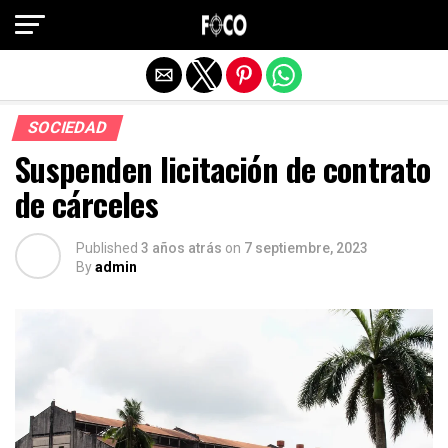
Salir de la versión móvil
SOCIEDAD
Suspenden licitación de contrato
de cárceles
Published
3 años atrás
on
7 septiembre, 2023
By
admin