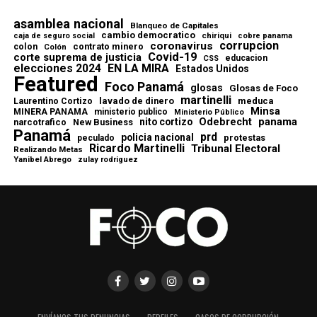
asamblea nacional
Blanqueo de Capitales
cambio democratico
chiriqui
caja de seguro social
cobre panama
corrupcion
coronavirus
contrato minero
colon
Colón
Covid-19
corte suprema de justicia
educacion
CSS
elecciones 2024
EN LA MIRA
Estados Unidos
Featured
Foco Panamá
glosas
Glosas de Foco
martinelli
lavado de dinero
meduca
Laurentino Cortizo
Minsa
MINERA PANAMA
ministerio publico
Ministerio Público
Odebrecht
panama
nito cortizo
narcotrafico
New Business
Panamá
prd
policia nacional
protestas
peculado
Ricardo Martinelli
Tribunal Electoral
Realizando Metas
Yanibel Abrego
zulay rodriguez