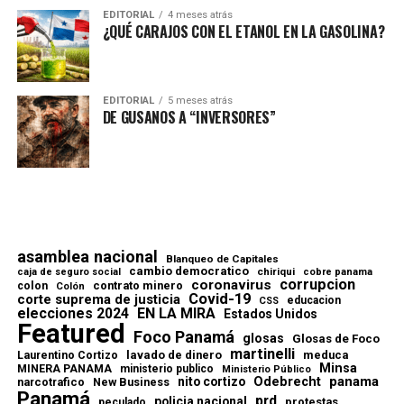
EDITORIAL
4 meses atrás
¿QUÉ CARAJOS CON EL ETANOL EN LA GASOLINA?
EDITORIAL
5 meses atrás
DE GUSANOS A “INVERSORES”
asamblea nacional
Blanqueo de Capitales
cambio democratico
chiriqui
caja de seguro social
cobre panama
corrupcion
coronavirus
contrato minero
colon
Colón
Covid-19
corte suprema de justicia
educacion
CSS
elecciones 2024
EN LA MIRA
Estados Unidos
Featured
Foco Panamá
glosas
Glosas de Foco
martinelli
lavado de dinero
meduca
Laurentino Cortizo
Minsa
MINERA PANAMA
ministerio publico
Ministerio Público
Odebrecht
panama
nito cortizo
narcotrafico
New Business
Panamá
prd
policia nacional
protestas
peculado