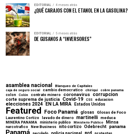
EDITORIAL
4 meses atrás
¿QUÉ CARAJOS CON EL ETANOL EN LA GASOLINA?
EDITORIAL
5 meses atrás
DE GUSANOS A “INVERSORES”
asamblea nacional
Blanqueo de Capitales
cambio democratico
chiriqui
caja de seguro social
cobre panama
corrupcion
coronavirus
contrato minero
colon
Colón
Covid-19
corte suprema de justicia
educacion
CSS
elecciones 2024
EN LA MIRA
Estados Unidos
Featured
Foco Panamá
glosas
Glosas de Foco
martinelli
lavado de dinero
meduca
Laurentino Cortizo
Minsa
MINERA PANAMA
ministerio publico
Ministerio Público
Odebrecht
panama
nito cortizo
narcotrafico
New Business
Panamá
prd
policia nacional
protestas
peculado