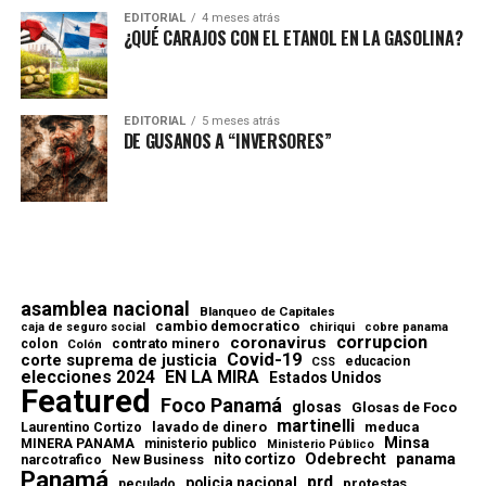
EDITORIAL
4 meses atrás
¿QUÉ CARAJOS CON EL ETANOL EN LA GASOLINA?
EDITORIAL
5 meses atrás
DE GUSANOS A “INVERSORES”
asamblea nacional
Blanqueo de Capitales
cambio democratico
chiriqui
caja de seguro social
cobre panama
corrupcion
coronavirus
contrato minero
colon
Colón
Covid-19
corte suprema de justicia
educacion
CSS
elecciones 2024
EN LA MIRA
Estados Unidos
Featured
Foco Panamá
glosas
Glosas de Foco
martinelli
lavado de dinero
meduca
Laurentino Cortizo
Minsa
MINERA PANAMA
ministerio publico
Ministerio Público
Odebrecht
panama
nito cortizo
narcotrafico
New Business
Panamá
prd
policia nacional
protestas
peculado