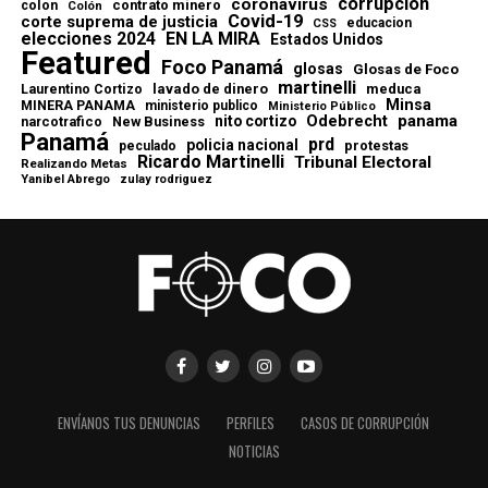
corrupcion
coronavirus
contrato minero
colon
Colón
Covid-19
corte suprema de justicia
educacion
CSS
elecciones 2024
EN LA MIRA
Estados Unidos
Featured
Foco Panamá
glosas
Glosas de Foco
martinelli
lavado de dinero
meduca
Laurentino Cortizo
Minsa
MINERA PANAMA
ministerio publico
Ministerio Público
Odebrecht
panama
nito cortizo
narcotrafico
New Business
Panamá
prd
policia nacional
protestas
peculado
Ricardo Martinelli
Tribunal Electoral
Realizando Metas
Yanibel Abrego
zulay rodriguez
ENVÍANOS TUS DENUNCIAS
PERFILES
CASOS DE CORRUPCIÓN
NOTICIAS