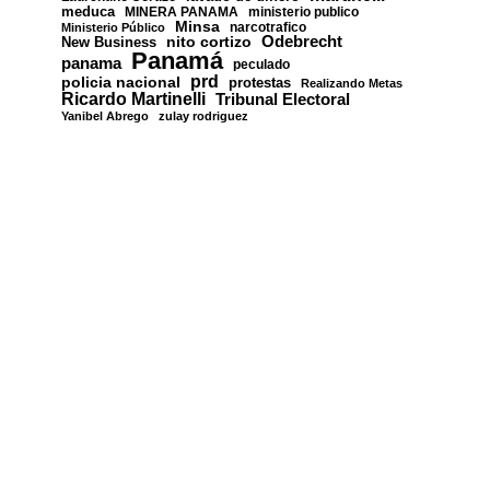
meduca
MINERA PANAMA
ministerio publico
Minsa
narcotrafico
Ministerio Público
nito cortizo
Odebrecht
New Business
Panamá
panama
peculado
prd
policia nacional
protestas
Realizando Metas
Ricardo Martinelli
Tribunal Electoral
Yanibel Abrego
zulay rodriguez