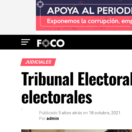
JUDICIALES
Tribunal Elector
electorales
Publicado
5 años atrás
en
18 octubre, 2021
Por
admin