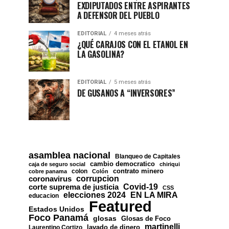
EXDIPUTADOS ENTRE ASPIRANTES
A DEFENSOR DEL PUEBLO
EDITORIAL
4 meses atrás
¿QUÉ CARAJOS CON EL ETANOL EN
LA GASOLINA?
EDITORIAL
5 meses atrás
DE GUSANOS A “INVERSORES”
asamblea nacional
Blanqueo de Capitales
cambio democratico
caja de seguro social
chiriqui
contrato minero
colon
cobre panama
Colón
corrupcion
coronavirus
Covid-19
corte suprema de justicia
CSS
EN LA MIRA
elecciones 2024
educacion
Featured
Estados Unidos
Foco Panamá
glosas
Glosas de Foco
martinelli
lavado de dinero
Laurentino Cortizo