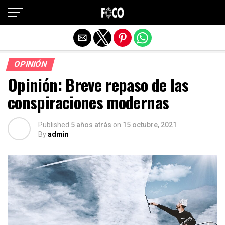
Salir de la versión móvil
OPINIÓN
Opinión: Breve repaso de las
conspiraciones modernas
Published
5 años atrás
on
15 octubre, 2021
By
admin