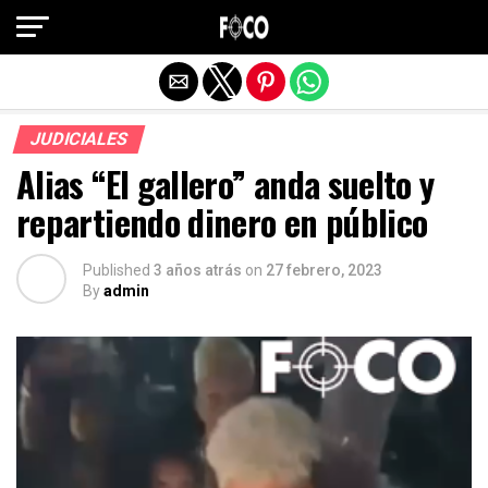
Salir de la versión móvil
JUDICIALES
Alias “El gallero” anda suelto y
repartiendo dinero en público
Published
3 años atrás
on
27 febrero, 2023
By
admin