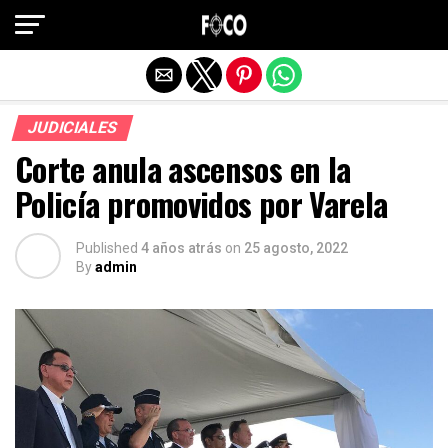
Salir de la versión móvil
JUDICIALES
Corte anula ascensos en la
Policía promovidos por Varela
Published
4 años atrás
on
25 agosto, 2022
By
admin