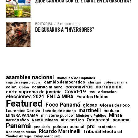
¿QUÉ CARAJOS CON EL ETANOL EN LA GASOLINA?
EDITORIAL
5 meses atrás
DE GUSANOS A “INVERSORES”
asamblea nacional
Blanqueo de Capitales
cambio democratico
chiriqui
caja de seguro social
cobre panama
corrupcion
coronavirus
contrato minero
colon
Colón
Covid-19
corte suprema de justicia
educacion
CSS
elecciones 2024
EN LA MIRA
Estados Unidos
Featured
Foco Panamá
glosas
Glosas de Foco
martinelli
lavado de dinero
meduca
Laurentino Cortizo
Minsa
MINERA PANAMA
ministerio publico
Ministerio Público
Odebrecht
panama
nito cortizo
narcotrafico
New Business
Panamá
prd
policia nacional
protestas
peculado
Ricardo Martinelli
Tribunal Electoral
Realizando Metas
Yanibel Abrego
zulay rodriguez