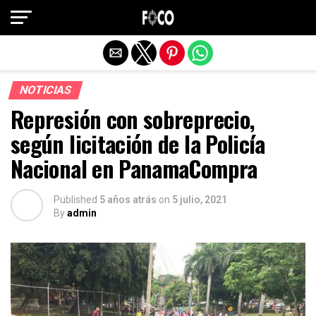
Salir de la versión móvil
NOTICIAS
Represión con sobreprecio,
según licitación de la Policía
Nacional en PanamaCompra
Published
5 años atrás
on
5 julio, 2021
By
admin