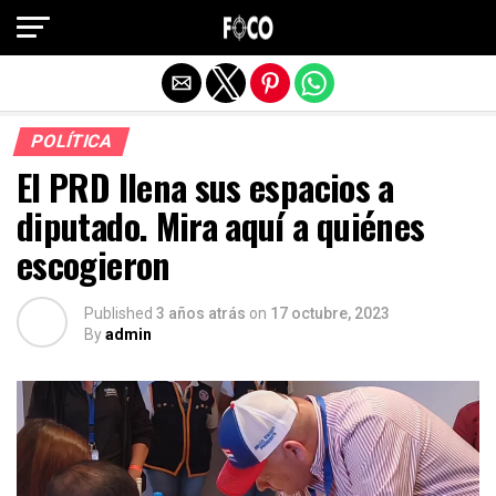
Salir de la versión móvil
POLÍTICA
El PRD llena sus espacios a
diputado. Mira aquí a quiénes
escogieron
Published
3 años atrás
on
17 octubre, 2023
By
admin