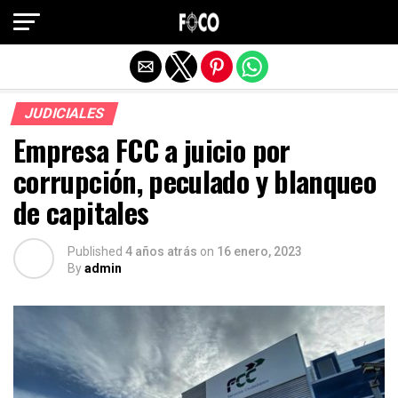
Salir de la versión móvil
JUDICIALES
Empresa FCC a juicio por
corrupción, peculado y blanqueo
de capitales
Published
4 años atrás
on
16 enero, 2023
By
admin