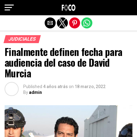
Salir de la versión móvil
JUDICIALES
Finalmente definen fecha para
audiencia del caso de David
Murcia
Published
4 años atrás
on
18 marzo, 2022
By
admin