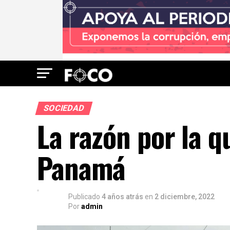
SOCIEDAD
La razón por la q
Panamá
Publicado
4 años atrás
en
2 diciembre, 2022
Por
admin