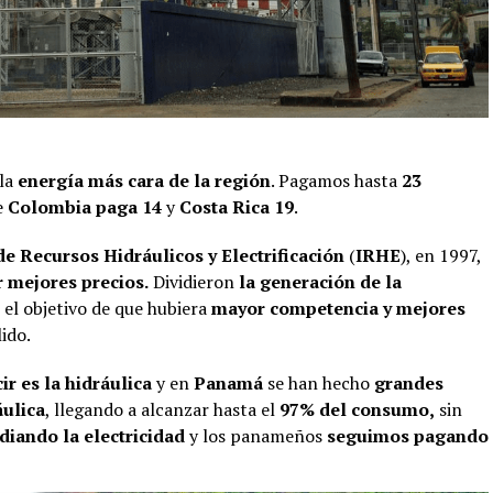
 la
energía más cara de la región
. Pagamos hasta
23
e
Colombia paga 14
y
Costa Rica 19
.
 de Recursos Hidráulicos y Electrificación
(
IRHE
), en 1997,
 mejores precios.
Dividieron
la generación de la
el objetivo de que hubiera
mayor competencia y mejores
ido.
r es la hidráulica
y en
Panamá
se han hecho
grandes
áulica
, llegando a alcanzar hasta el
97% del consumo,
sin
diando la electricidad
y los panameños
seguimos pagando