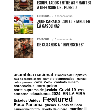
EXDIPUTADOS ENTRE ASPIRANTES
A DEFENSOR DEL PUEBLO
EDITORIAL
4 meses atrás
¿QUÉ CARAJOS CON EL ETANOL EN
LA GASOLINA?
EDITORIAL
5 meses atrás
DE GUSANOS A “INVERSORES”
asamblea nacional
Blanqueo de Capitales
cambio democratico
caja de seguro social
chiriqui
contrato minero
colon
cobre panama
Colón
corrupcion
coronavirus
Covid-19
corte suprema de justicia
CSS
EN LA MIRA
elecciones 2024
educacion
Featured
Estados Unidos
Foco Panamá
glosas
Glosas de Foco
martinelli
lavado de dinero
Laurentino Cortizo