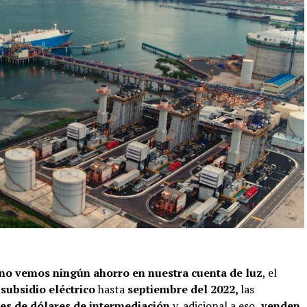
no vemos ningún ahorro en nuestra cuenta de luz
, el
n
subsidio eléctrico
hasta
septiembre del 2022,
las
es de dólares de intermediación
y, adicional a eso,
venden