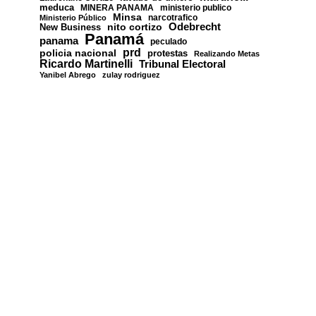
meduca
MINERA PANAMA
ministerio publico
Minsa
narcotrafico
Ministerio Público
nito cortizo
Odebrecht
New Business
Panamá
panama
peculado
prd
policia nacional
protestas
Realizando Metas
Ricardo Martinelli
Tribunal Electoral
Yanibel Abrego
zulay rodriguez