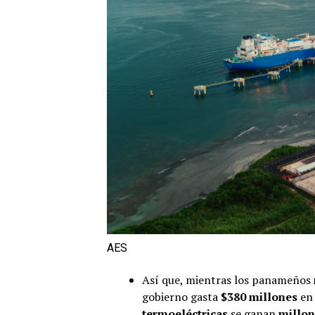
AES
Así que, mientras los panameños
gobierno gasta
$380 millones
e
termoeléctricas
se ganan
millon