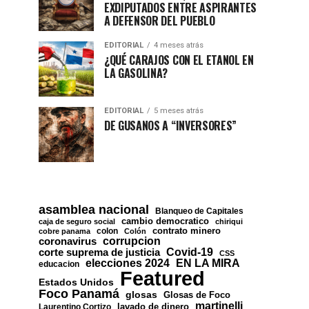
EXDIPUTADOS ENTRE ASPIRANTES
A DEFENSOR DEL PUEBLO
EDITORIAL
4 meses atrás
¿QUÉ CARAJOS CON EL ETANOL EN
LA GASOLINA?
EDITORIAL
5 meses atrás
DE GUSANOS A “INVERSORES”
asamblea nacional
Blanqueo de Capitales
cambio democratico
caja de seguro social
chiriqui
contrato minero
colon
cobre panama
Colón
corrupcion
coronavirus
Covid-19
corte suprema de justicia
CSS
EN LA MIRA
elecciones 2024
educacion
Featured
Estados Unidos
Foco Panamá
glosas
Glosas de Foco
martinelli
lavado de dinero
Laurentino Cortizo