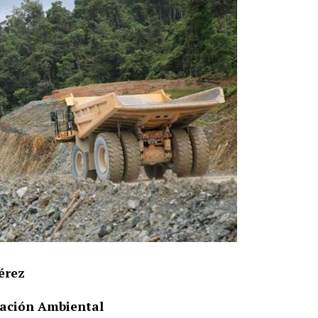
érez
icación Ambiental