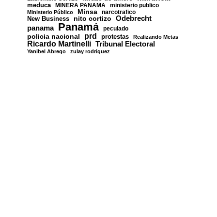
meduca
MINERA PANAMA
ministerio publico
Minsa
narcotrafico
Ministerio Público
nito cortizo
Odebrecht
New Business
Panamá
panama
peculado
prd
policia nacional
protestas
Realizando Metas
Ricardo Martinelli
Tribunal Electoral
Yanibel Abrego
zulay rodriguez