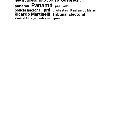
Odebrecht
nito cortizo
New Business
Panamá
panama
peculado
prd
policia nacional
protestas
Realizando Metas
Ricardo Martinelli
Tribunal Electoral
Yanibel Abrego
zulay rodriguez