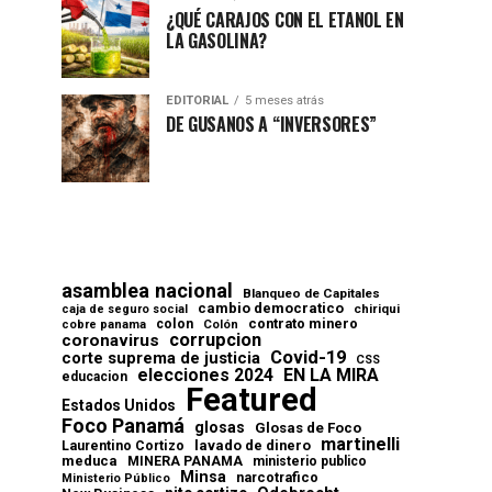
¿QUÉ CARAJOS CON EL ETANOL EN
LA GASOLINA?
EDITORIAL
5 meses atrás
DE GUSANOS A “INVERSORES”
asamblea nacional
Blanqueo de Capitales
cambio democratico
chiriqui
caja de seguro social
contrato minero
colon
cobre panama
Colón
corrupcion
coronavirus
Covid-19
corte suprema de justicia
CSS
elecciones 2024
EN LA MIRA
educacion
Featured
Estados Unidos
Foco Panamá
glosas
Glosas de Foco
martinelli
lavado de dinero
Laurentino Cortizo
meduca
MINERA PANAMA
ministerio publico
Minsa
narcotrafico
Ministerio Público