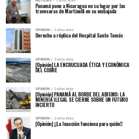
NOTICIAS
2 años atrás
Panamá pone a Nicaragua en su lugar por las
travesuras de Martinelli en su embajada
OPINIÓN
2 años atrás
Derecho a réplica del Hospital Santo Tomás
OPINIÓN
2 años atrás
[Opinión] LA ENCRUCIJADA ÉTICA Y ECONÓMICA
DEL COBRE
OPINIÓN
2 años atrás
[Opinión] PANAMÁ AL BORDE DEL ABISMO: LA
MINERÍA ILEGAL SE CIERNE SOBRE UN FUTURO
INCIERTO
OPINIÓN
2 años atrás
[Opinión] ¡¡La Inacción funciona para quién!!