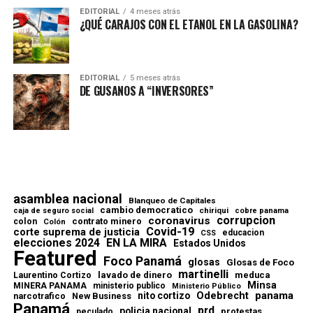
EDITORIAL
4 meses atrás
¿QUÉ CARAJOS CON EL ETANOL EN LA GASOLINA?
EDITORIAL
5 meses atrás
DE GUSANOS A “INVERSORES”
asamblea nacional
Blanqueo de Capitales
cambio democratico
chiriqui
caja de seguro social
cobre panama
corrupcion
coronavirus
contrato minero
colon
Colón
Covid-19
corte suprema de justicia
educacion
CSS
elecciones 2024
EN LA MIRA
Estados Unidos
Featured
Foco Panamá
glosas
Glosas de Foco
martinelli
lavado de dinero
meduca
Laurentino Cortizo
Minsa
MINERA PANAMA
ministerio publico
Ministerio Público
Odebrecht
panama
nito cortizo
narcotrafico
New Business
Panamá
prd
policia nacional
protestas
peculado