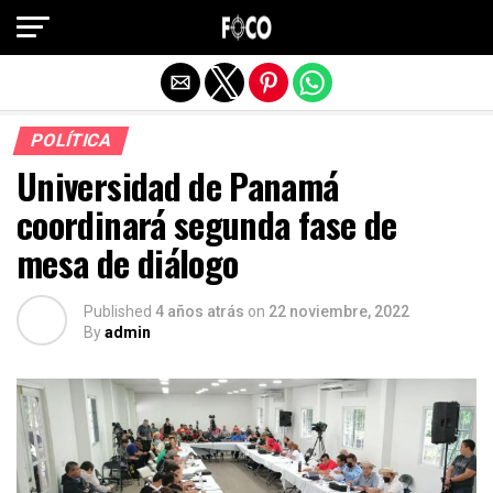
Salir de la versión móvil
POLÍTICA
Universidad de Panamá
coordinará segunda fase de
mesa de diálogo
Published
4 años atrás
on
22 noviembre, 2022
By
admin