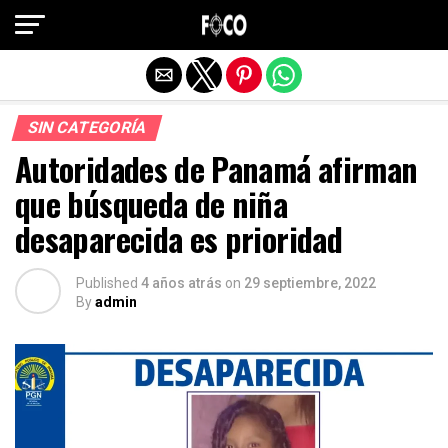
Salir de la versión móvil
SIN CATEGORÍA
Autoridades de Panamá afirman
que búsqueda de niña
desaparecida es prioridad
Published
4 años atrás
on
29 septiembre, 2022
By
admin