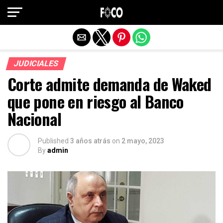
Salir de la versión móvil
JUDICIALES
Corte admite demanda de Waked
que pone en riesgo al Banco
Nacional
Published
3 años atrás
on
2 mayo, 2023
By
admin