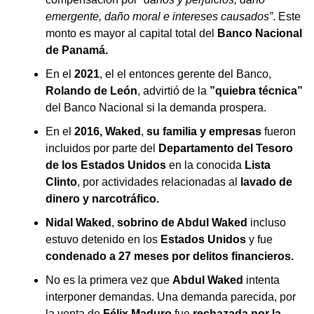
emergente, daño moral e intereses causados”
. Este
monto es mayor al capital total del
Banco Nacional
de Panamá.
En el
2021
, el el entonces gerente del Banco,
Rolando de León
, advirtió de la
”quiebra técnica”
del Banco Nacional si la demanda prospera.
En el
2016,
Waked
,
su familia y empresas
fueron
incluidos por parte del
Departamento del Tesoro
de los Estados Unidos
en la conocida
Lista
Clinto
, por actividades relacionadas al
lavado de
dinero y narcotráfico.
Nidal Waked
,
sobrino de Abdul Waked
incluso
estuvo detenido en los
Estados Unidos
y fue
condenado a 27 meses por delitos financieros.
No es la primera vez que
Abdul Waked
intenta
interponer demandas. Una demanda parecida, por
la venta de
Félix Maduro
fue
rechazada por la