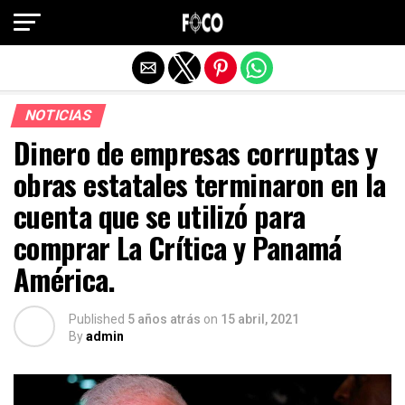
Salir de la versión móvil
NOTICIAS
Dinero de empresas corruptas y
obras estatales terminaron en la
cuenta que se utilizó para
comprar La Crítica y Panamá
América.
Published
5 años atrás
on
15 abril, 2021
By
admin