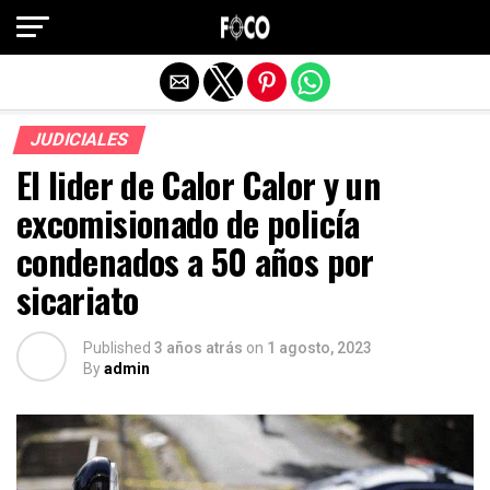
Salir de la versión móvil
JUDICIALES
El lider de Calor Calor y un
excomisionado de policía
condenados a 50 años por
sicariato
Published
3 años atrás
on
1 agosto, 2023
By
admin