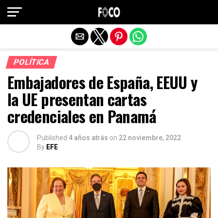
Salir de la versión móvil
POLÍTICA
Embajadores de España, EEUU y
la UE presentan cartas
credenciales en Panamá
Published
4 años atrás
on
22 noviembre, 2022
By
EFE