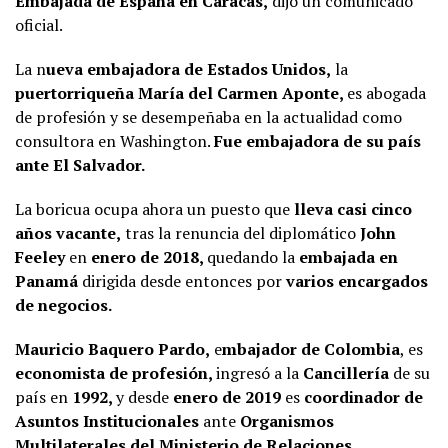
Embajada de España en Caracas,
dijo un comunicado
oficial.
La n
ueva embajadora de Estados Unidos,
la
puertorriqueña María del Carmen Aponte,
es abogada
de profesión y se desempeñaba en la actualidad como
consultora en Washington.
Fue embajadora de su país
ante El Salvador.
La boricua ocupa ahora un puesto que
lleva casi cinco
años vacante,
tras la renuncia del diplomático
John
Feeley
en
enero de 2018,
quedando la
embajada en
Panamá
dirigida desde entonces por
varios encargados
de negocios.
Mauricio Baquero Pardo,
e
mbajador de Colombia
, es
economista de profesión,
ingresó a la
Cancillería
de su
país en
1992,
y desde
enero de 2019
es
coordinador de
Asuntos Institucionales
ante
Organismos
Multilaterales del Ministerio de Relaciones